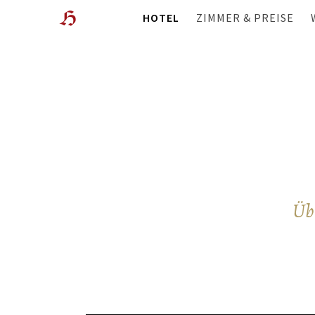
HOTEL
ZIMMER & PREISE
WOHLFÜHL-HOTEL
ÜBERBLICK
LAGE
ANGEBOTE
GESCHICHTE & GASTGEBER
WISSENSWERTES
GALERIE
FILME
WEBCAM
BEWERTUNGEN
Übe
BLOG