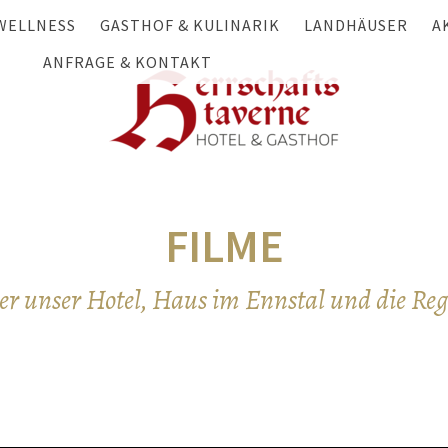
WELLNESS
GASTHOF & KULINARIK
LANDHÄUSER
A
HALLENBAD & SAUNA
ANFRAGE & KONTAKT
GASTHOF
HÜTTEN- UND CHA
S
ANFRAGE
MASSAGE & BEAUTY
LANDWIRTSCHAFT
CHALET HAUSERBE
W
ANREISE & KONTAKT
FESTE FEIERN
LANDHAUS GSCHWA
S
NEWSLETTER
GSCHWANDTNER HÜ
F
GUTSCHEINE
FILME
r unser Hotel, Haus im Ennstal und die Reg