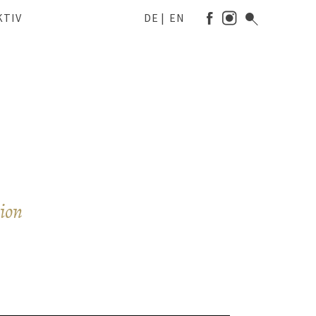
KTIV
DE
EN
LETURLAUB
CHLADMING-DACHSTEIN
RG
INTER
NDTNER
OMMER
TT’N
AMILIE & ABENTEUER
ion