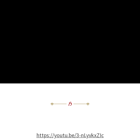
https://youtu.be/3-nLyvkxZIc