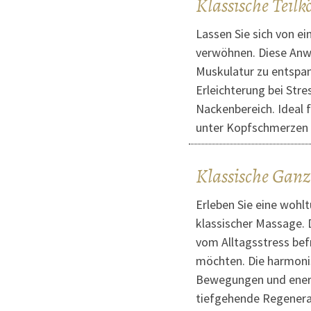
Klassische Teil
Lassen Sie sich von e
verwöhnen. Diese Anwe
Muskulatur zu entspan
Erleichterung bei Str
Nackenbereich. Ideal fü
unter Kopfschmerzen 
Klassische Gan
Erleben Sie eine wohl
klassischer Massage. D
vom Alltagsstress bef
möchten. Die harmonis
Bewegungen und energ
tiefgehende Regenerat