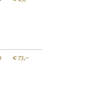
n
€ 73,–