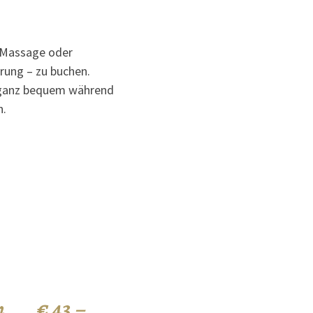
e Massage oder
rung – zu buchen.
ie ganz bequem während
n.
n
€ 43,–