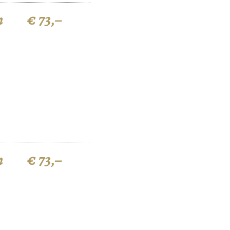
n
€ 73,–
n
€ 73,–