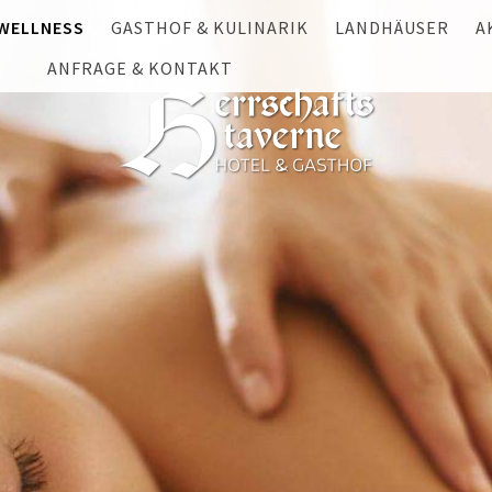
WELLNESS
GASTHOF & KULINARIK
LANDHÄUSER
A
HALLENBAD & SAUNA
ANFRAGE & KONTAKT
GASTHOF
HÜTTEN- UND CHA
S
ANFRAGE
MASSAGE & BEAUTY
LANDWIRTSCHAFT
CHALET HAUSERBE
W
ANREISE & KONTAKT
FESTE FEIERN
LANDHAUS GSCHWA
S
NEWSLETTER
GSCHWANDTNER HÜ
F
GUTSCHEINE