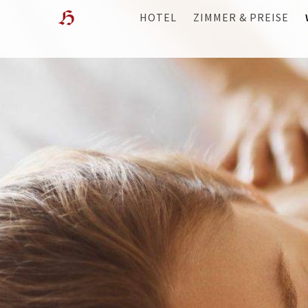
HOTEL
ZIMMER & PREISE
WOHLFÜHL-HOTEL
ÜBERBLICK
LAGE
ANGEBOTE
GESCHICHTE & GASTGEBER
WISSENSWERTES
GALERIE
FILME
WEBCAM
BEWERTUNGEN
BLOG