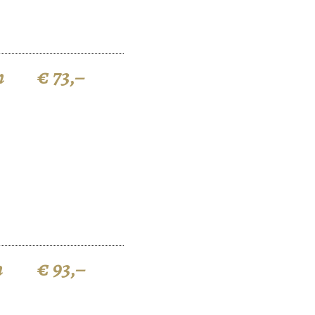
n
€ 73,–
n
€ 93,–