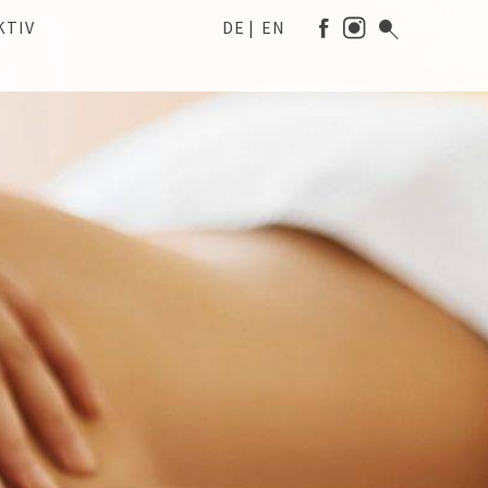
KTIV
DE
EN
LETURLAUB
CHLADMING-DACHSTEIN
RG
INTER
NDTNER
OMMER
TT’N
AMILIE & ABENTEUER