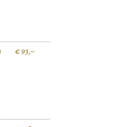
n
€ 93,–