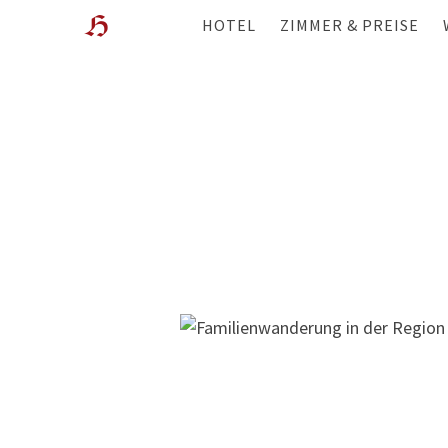
HOTEL
ZIMMER & PREISE
WOHLFÜHL-HOTEL
ÜBERBLICK
LAGE
ANGEBOTE
GESCHICHTE & GASTGEBER
WISSENSWERTES
GALERIE
FILME
WEBCAM
BEWERTUNGEN
BLOG