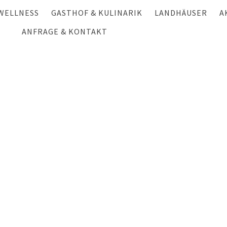
WELLNESS
GASTHOF & KULINARIK
LANDHÄUSER
A
HALLENBAD & SAUNA
ANFRAGE & KONTAKT
GASTHOF
HÜTTEN- UND CHA
S
ANFRAGE
MASSAGE & BEAUTY
LANDWIRTSCHAFT
CHALET HAUSERBE
W
ANREISE & KONTAKT
FESTE FEIERN
LANDHAUS GSCHWA
S
NEWSLETTER
GSCHWANDTNER HÜ
F
GUTSCHEINE