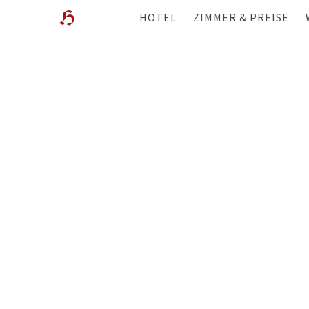
HOTEL
ZIMMER & PREISE
WOHLFÜHL-HOTEL
ÜBERBLICK
LAGE
ANGEBOTE
GESCHICHTE & GASTGEBER
WISSENSWERTES
GALERIE
FILME
WEBCAM
BEWERTUNGEN
BLOG